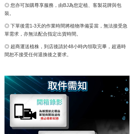
◎ 您亦可加購尊享服務，由BJ為您定植、客製花牌與包
裝。
◎ 下單後需1-3天的作業時間將植物準備妥當，無法接受急
單需求，亦無法配合指定出貨時間。
◎ 超商運送植株，到店後請於48小時內領取完畢，超過時
間恕不接受任何退換後之要求。