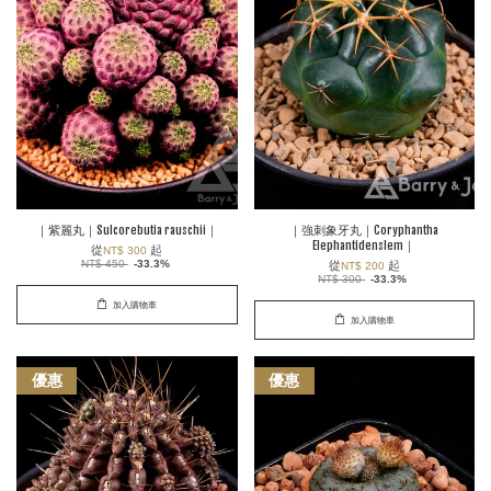
｜紫麗丸｜Sulcorebutia rauschii｜
｜強刺象牙丸｜Coryphantha
Elephantidenslem｜
從
起
NT$ 300
NT$ 450
-33.3%
從
起
NT$ 200
NT$ 300
-33.3%
加入購物車
加入購物車
優惠
優惠