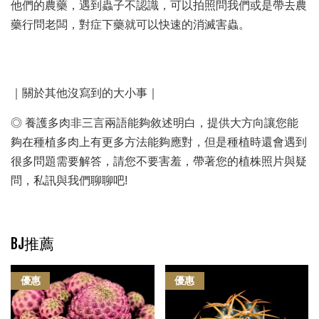
他們的農藥，遇到蟲子不認識，可以拍照問我們或是帶去農
藥行問老闆，對症下藥就可以快速的消滅害蟲。
｜關於其他沒寫到的大小事｜
◎ 養護多肉非三言兩語能夠敘述明白，提供大方向讓您能
夠在種植多肉上有更多方法能夠應對，但是種植時還會遇到
很多問題需要解答，請您不要害羞，帶著您的植株照片與疑
問，私訊與我們聊聊吧!
BJ推薦
優惠
優惠