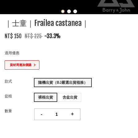
｜士童｜Frailea castanea｜
NT$ 150
NT$ 225
-33.3%
適用優惠
資材周邊加價購
款式
隨機出貨（BJ嚴選出貨植株）
盆植
裸根出貨
含盆出貨
數量
-
+