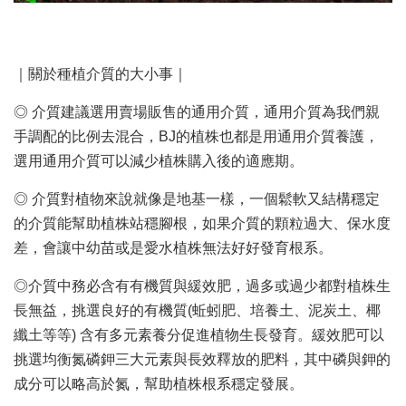
｜關於種植介質的大小事｜
◎ 介質建議選用賣場販售的通用介質，通用介質為我們親
手調配的比例去混合，BJ的植株也都是用通用介質養護，
選用通用介質可以減少植株購入後的適應期。
◎ 介質對植物來說就像是地基一樣，一個鬆軟又結構穩定
的介質能幫助植株站穩腳根，如果介質的顆粒過大、保水度
差，會讓中幼苗或是愛水植株無法好好發育根系。
◎介質中務必含有有機質與緩效肥，過多或過少都對植株生
長無益，挑選良好的有機質(蚯蚓肥、培養土、泥炭土、椰
纖土等等) 含有多元素養分促進植物生長發育。緩效肥可以
挑選均衡氮磷鉀三大元素與長效釋放的肥料，其中磷與鉀的
成分可以略高於氮，幫助植株根系穩定發展。