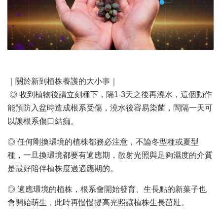
｜關於新到植株養護的大小事｜
◎ 收到植物後請立刻種下，隔1-3天之後再澆水，這個動作
能預防入盆時造成根系受傷，澆水後容易染菌，間隔一天可
以讓根系傷口結痂。
◎ 任何剛換環境的植株都務必注意，不論冬型種或夏型
種，一旦換環境都要有適應期，散射光照與足夠濕度的介質
是最好陪伴植株度過適應期的。
◎ 適應環境的植株，根系會開始發育、生長點的新葉子也
會開始萌生，此時再慢慢提高光照讓植株生長茁壯。