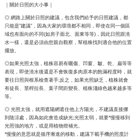
｜關於日照的大小事｜
◎ 網路上關於日照的建議，包含我們給予的日照建議，都
只能是”建議”，因為大家的環境都不相同，即使在同一個區
域也有面向的不同(如房子面北、面東等等)，因此日照跟澆
水一樣，還是必須由您親自觀察，幫植株找到適合他的位置
擺放。
◎如果光照太強，植株容易有曬傷、凹窗、皺、乾、扁等等
表現，即使澆水後還是不會恢復多肉原本的飽滿程度時，就
要往日照與根系檢查著手;反之，如果光照缺乏，植株就會
有徒長、莖桿拉長、葉子間距變長、植株淺綠色越來越多等
等。
◎ 光照太強，就用遮陽網遮住他上方陽光，不建議直接挪
到陰涼處，因為如此會造成缺光;光照太弱，就要*慢慢移到
光照強的地方，或是用植物燈補光。
*慢慢的意思就是循序漸進的移動，建議下載手機的照度計