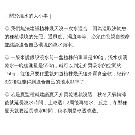
｜關於澆水的大小事｜
◎ 我們無法建議植株幾天澆一次水適合，因為這取決於您
的種植環境的光照、通風度、濕度等等。必須由您親自觀察
並結論適合自己環境的澆水頻率。
◎ 一般來說假設澆水前一盆植株的重量是400g，澆水後滴
乾水一晚後測量是550g，就可以判定介質吸水的空間約
150g，往後只要秤重就知道植株幾天後介質會全乾，紀錄2-
3次後就能得到適合自己的澆水頻率了。
◎ 若是夏型種就建議夏天介質乾透就澆透，秋冬天氣轉涼
後就延長澆水時間，土乾透1-2周後再給水。反之，冬型種
夏天就要延長澆水時間，秋冬則是乾透澆透。