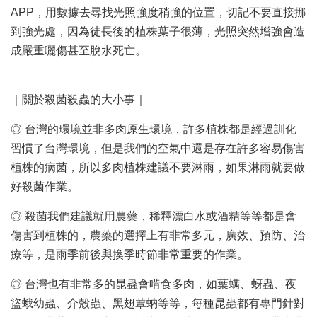
APP，用數據去尋找光照強度稍強的位置，切記不要直接挪
到強光處，因為徒長後的植株葉子很薄，光照突然增強會造
成嚴重曬傷甚至脫水死亡。
｜關於殺菌殺蟲的大小事｜
◎ 台灣的環境並非多肉原生環境，許多植株都是經過訓化
習慣了台灣環境，但是我們的空氣中還是存在許多容易傷害
植株的病菌，所以多肉植株建議不要淋雨，如果淋雨就要做
好殺菌作業。
◎ 殺菌我們建議就用農藥，稀釋漂白水或酒精等等都是會
傷害到植株的，農藥的選擇上有非常多元，廣效、預防、治
療等，是雨季前後與換季時節非常重要的作業。
◎ 台灣也有非常多的昆蟲會啃食多肉，如葉螨、蚜蟲、夜
盜蛾幼蟲、介殼蟲、黑翅蕈蚋等等，每種昆蟲都有專門針對