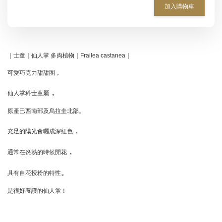
加入購物車
｜士童｜仙人掌 多肉植物｜Frailea castanea｜
可愛巧克力甜甜圈，
，
仙人掌科士童屬
原產巴西南部及烏拉圭北部。
，
充足的陽光會曬成深紅色
，
通常在炎熱的時候開花
。
具有自花授粉的特性
是很好養護的仙人掌！