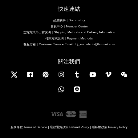
快速連結
品牌故事｜Brand story
會員中心｜Member Center
送貨方式與出貨說明｜Shipping Methods and Delivery Information
付款方式說明｜Payment Methods
客服信箱｜Customer Service Email：bj_succulents@hotmail.com
關注我們
Twitter
Facebook
Pinterest
Instagram
Tumblr
YouTube
Vimeo
Wecha
Whatsapp
Line
Visa
Master
American
Express
服務條款 Terms of Service
|
退款退貨政策 Refund Policy
|
隱私權政策 Privacy Policy