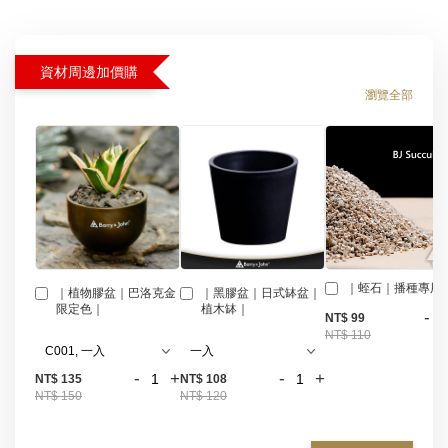
資材周邊加價購
瀏覽全部
｜蛭石｜播種專用
｜植物膠盆｜巴洛克金
｜黑膠盆｜日式缽盆｜
限定色｜
植木缽｜
-
NT$ 99
NT$ 110
-
+
-
+
NT$ 135
NT$ 108
NT$ 150
NT$ 120