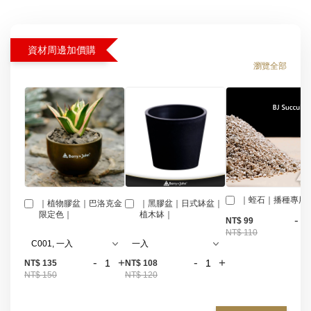
資材周邊加價購
瀏覽全部
｜蛭石｜播種專用
｜植物膠盆｜巴洛克金
｜黑膠盆｜日式缽盆｜
限定色｜
植木缽｜
-
NT$ 99
NT$ 110
-
+
-
+
NT$ 135
NT$ 108
NT$ 150
NT$ 120