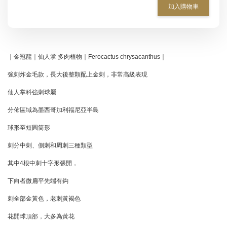
加入購物車
｜金冠龍｜仙人掌 多肉植物｜Ferocactus chrysacanthus｜
強刺炸金毛款，長大後整顆配上金刺，非常高級表現
仙人掌科強刺球屬
分佈區域為墨西哥加利福尼亞半島
球形至短圓筒形
刺分中刺、側刺和周刺三種類型
其中4根中刺十字形張開，
下向者微扁平先端有鈎
刺全部金黃色，老刺黃褐色
花開球頂部，大多為黃花