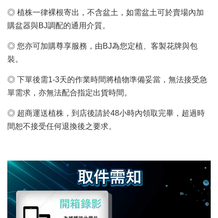
◎ 植株一律裸根寄出，不含盆土，如需盆土可於賣場內加
購盆器與BJ調配的通用介質。
◎ 您亦可加購尊享服務，由BJ為您定植、客製花牌與包
裝。
◎ 下單後需1-3天的作業時間將植物準備妥當，無法接受急
單需求，亦無法配合指定出貨時間。
◎ 超商運送植株，到店後請於48小時內領取完畢，超過時
間恕不接受任何退換後之要求。