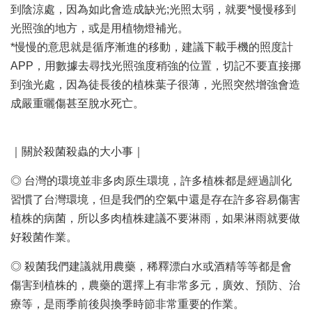
到陰涼處，因為如此會造成缺光;光照太弱，就要*慢慢移到
光照強的地方，或是用植物燈補光。
*慢慢的意思就是循序漸進的移動，建議下載手機的照度計
APP，用數據去尋找光照強度稍強的位置，切記不要直接挪
到強光處，因為徒長後的植株葉子很薄，光照突然增強會造
成嚴重曬傷甚至脫水死亡。
｜關於殺菌殺蟲的大小事｜
◎ 台灣的環境並非多肉原生環境，許多植株都是經過訓化
習慣了台灣環境，但是我們的空氣中還是存在許多容易傷害
植株的病菌，所以多肉植株建議不要淋雨，如果淋雨就要做
好殺菌作業。
◎ 殺菌我們建議就用農藥，稀釋漂白水或酒精等等都是會
傷害到植株的，農藥的選擇上有非常多元，廣效、預防、治
療等，是雨季前後與換季時節非常重要的作業。