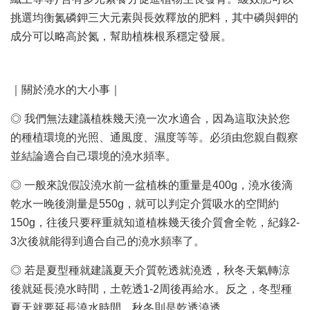
挑選均衡氮磷鉀三大元素與長效釋放的肥料，其中磷與鉀的
成分可以略高於氮，幫助植株根系穩定發展。
｜關於澆水的大小事｜
◎ 我們無法建議植株幾天澆一次水適合，因為這取決於您
的種植環境的光照、通風度、濕度等等。必須由您親自觀察
並結論適合自己環境的澆水頻率。
◎ 一般來說假設澆水前一盆植株的重量是400g，澆水後滴
乾水一晚後測量是550g，就可以判定介質吸水的空間約
150g，往後只要秤重就知道植株幾天後介質會全乾，紀錄2-
3次後就能得到適合自己的澆水頻率了。
◎ 若是夏型種就建議夏天介質乾透就澆透，秋冬天氣轉涼
後就延長澆水時間，土乾透1-2周後再給水。反之，冬型種
夏天就要延長澆水時間，秋冬則是乾透澆透。