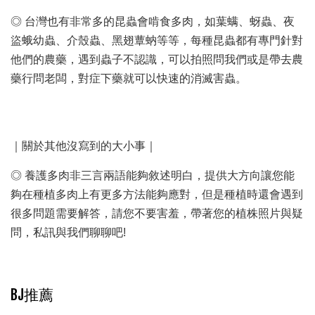
◎ 台灣也有非常多的昆蟲會啃食多肉，如葉螨、蚜蟲、夜
盜蛾幼蟲、介殼蟲、黑翅蕈蚋等等，每種昆蟲都有專門針對
他們的農藥，遇到蟲子不認識，可以拍照問我們或是帶去農
藥行問老闆，對症下藥就可以快速的消滅害蟲。
｜關於其他沒寫到的大小事｜
◎ 養護多肉非三言兩語能夠敘述明白，提供大方向讓您能
夠在種植多肉上有更多方法能夠應對，但是種植時還會遇到
很多問題需要解答，請您不要害羞，帶著您的植株照片與疑
問，私訊與我們聊聊吧!
BJ推薦