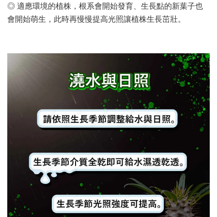
◎ 適應環境的植株，根系會開始發育、生長點的新葉子也
會開始萌生，此時再慢慢提高光照讓植株生長茁壯。