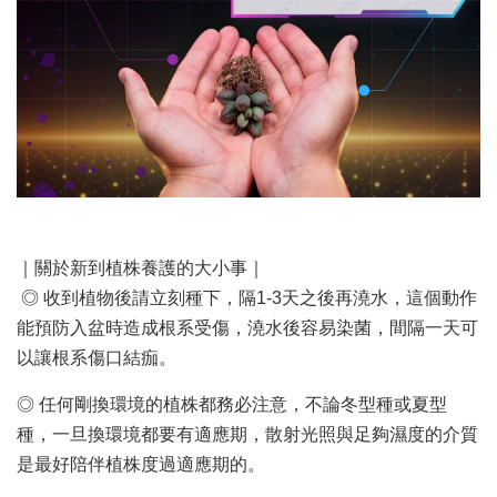
｜關於新到植株養護的大小事｜
◎ 收到植物後請立刻種下，隔1-3天之後再澆水，這個動作
能預防入盆時造成根系受傷，澆水後容易染菌，間隔一天可
以讓根系傷口結痂。
◎ 任何剛換環境的植株都務必注意，不論冬型種或夏型
種，一旦換環境都要有適應期，散射光照與足夠濕度的介質
是最好陪伴植株度過適應期的。