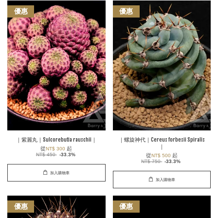
優惠
優惠
｜紫麗丸｜Sulcorebutia rauschii｜
｜螺旋神代｜Cereus forbesii Spiralis
｜
從
起
NT$ 300
NT$ 450
-33.3%
從
起
NT$ 500
NT$ 750
-33.3%
加入購物車
加入購物車
優惠
優惠