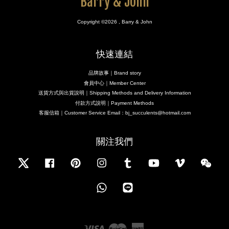
Barry & John
Copyright ©2026 , Barry & John
快速連結
品牌故事｜Brand story
會員中心｜Member Center
送貨方式與出貨說明｜Shipping Methods and Delivery Information
付款方式說明｜Payment Methods
客服信箱｜Customer Service Email：bj_succulents@hotmail.com
關注我們
Twitter
Facebook
Pinterest
Instagram
Tumblr
YouTube
Vimeo
Wecha
Whatsapp
Line
Visa
Master
American