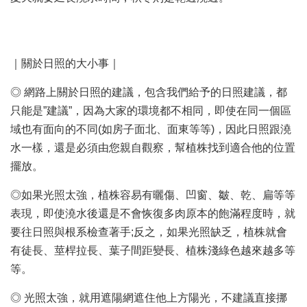
｜關於日照的大小事｜
◎ 網路上關於日照的建議，包含我們給予的日照建議，都
只能是”建議”，因為大家的環境都不相同，即使在同一個區
域也有面向的不同(如房子面北、面東等等)，因此日照跟澆
水一樣，還是必須由您親自觀察，幫植株找到適合他的位置
擺放。
◎如果光照太強，植株容易有曬傷、凹窗、皺、乾、扁等等
表現，即使澆水後還是不會恢復多肉原本的飽滿程度時，就
要往日照與根系檢查著手;反之，如果光照缺乏，植株就會
有徒長、莖桿拉長、葉子間距變長、植株淺綠色越來越多等
等。
◎ 光照太強，就用遮陽網遮住他上方陽光，不建議直接挪