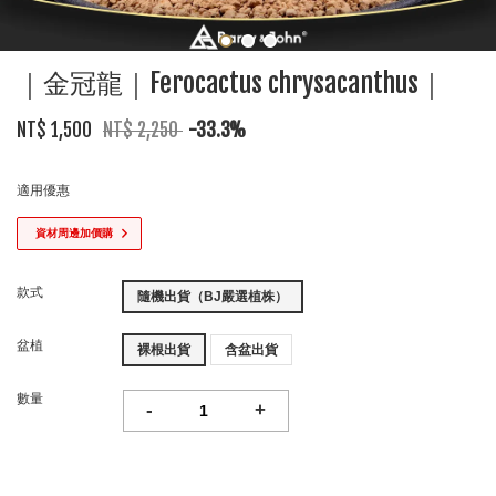
｜金冠龍｜Ferocactus chrysacanthus｜
NT$ 1,500
NT$ 2,250
-33.3%
適用優惠
資材周邊加價購
款式
隨機出貨（BJ嚴選植株）
盆植
裸根出貨
含盆出貨
數量
-
+