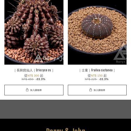
｜長刺疣仙人｜Eriosyce cv.｜
｜士童｜Frailea castanea｜
從
起
從
起
NT$ 300
NT$ 150
NT$ 450
-33.3%
NT$ 225
-33.3%
加入購物車
加入購物車