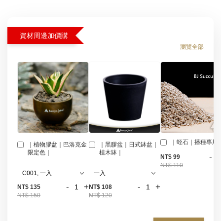
資材周邊加價購
瀏覽全部
｜蛭石｜播種專用
｜植物膠盆｜巴洛克金
｜黑膠盆｜日式缽盆｜
限定色｜
植木缽｜
-
NT$ 99
NT$ 110
-
+
-
+
NT$ 135
NT$ 108
NT$ 150
NT$ 120