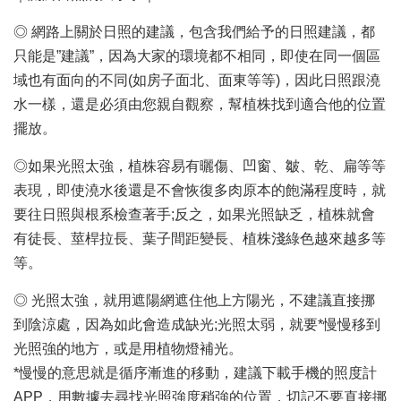
◎ 網路上關於日照的建議，包含我們給予的日照建議，都
只能是”建議”，因為大家的環境都不相同，即使在同一個區
域也有面向的不同(如房子面北、面東等等)，因此日照跟澆
水一樣，還是必須由您親自觀察，幫植株找到適合他的位置
擺放。
◎如果光照太強，植株容易有曬傷、凹窗、皺、乾、扁等等
表現，即使澆水後還是不會恢復多肉原本的飽滿程度時，就
要往日照與根系檢查著手;反之，如果光照缺乏，植株就會
有徒長、莖桿拉長、葉子間距變長、植株淺綠色越來越多等
等。
◎ 光照太強，就用遮陽網遮住他上方陽光，不建議直接挪
到陰涼處，因為如此會造成缺光;光照太弱，就要*慢慢移到
光照強的地方，或是用植物燈補光。
*慢慢的意思就是循序漸進的移動，建議下載手機的照度計
APP，用數據去尋找光照強度稍強的位置，切記不要直接挪