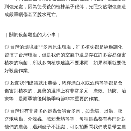
到強光處，因為徒長後的植株葉子很薄，光照突然增強會造
成嚴重曬傷甚至脫水死亡。
｜關於殺菌殺蟲的大小事｜
◎ 台灣的環境並非多肉原生環境，許多植株都是經過訓化
習慣了台灣環境，但是我們的空氣中還是存在許多容易傷害
植株的病菌，所以多肉植株建議不要淋雨，如果淋雨就要做
好殺菌作業。
◎ 殺菌我們建議就用農藥，稀釋漂白水或酒精等等都是會
傷害到植株的，農藥的選擇上有非常多元，廣效、預防、治
療等，是雨季前後與換季時節非常重要的作業。
◎ 台灣也有非常多的昆蟲會啃食多肉，如葉螨、蚜蟲、夜
盜蛾幼蟲、介殼蟲、黑翅蕈蚋等等，每種昆蟲都有專門針對
他們的農藥，遇到蟲子不認識，可以拍照問我們或是帶去農