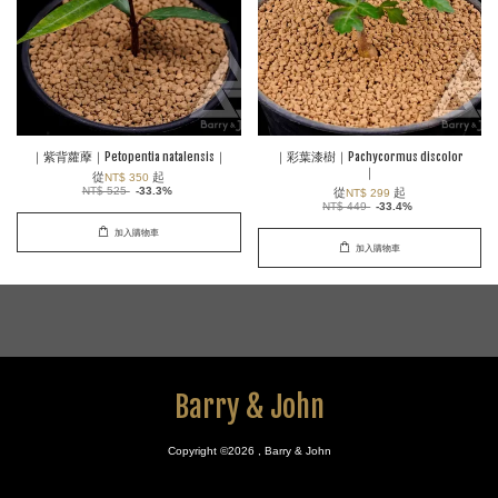
｜紫背蘿藦｜Petopentia natalensis｜
｜彩葉漆樹｜Pachycormus discolor
｜
從
起
NT$ 350
NT$ 525
-33.3%
從
起
NT$ 299
NT$ 449
-33.4%
加入購物車
加入購物車
Barry & John
Copyright ©2026 , Barry & John