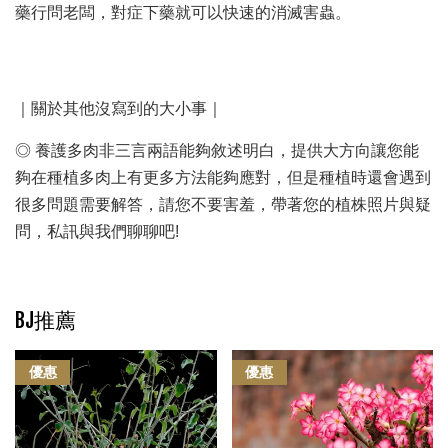
藥行問老闆，對症下藥就可以快速的消滅害蟲。
｜關於其他沒寫到的大小事｜
◎ 養護多肉非三言兩語能夠敘述明白，提供大方向讓您能
夠在種植多肉上有更多方法能夠應對，但是種植時還會遇到
很多問題需要解答，請您不要害羞，帶著您的植株照片與疑
問，私訊與我們聊聊吧!
BJ推薦
優惠
優惠