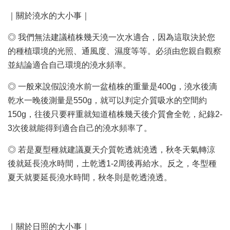
｜關於澆水的大小事｜
◎ 我們無法建議植株幾天澆一次水適合，因為這取決於您
的種植環境的光照、通風度、濕度等等。必須由您親自觀察
並結論適合自己環境的澆水頻率。
◎ 一般來說假設澆水前一盆植株的重量是400g，澆水後滴
乾水一晚後測量是550g，就可以判定介質吸水的空間約
150g，往後只要秤重就知道植株幾天後介質會全乾，紀錄2-
3次後就能得到適合自己的澆水頻率了。
◎ 若是夏型種就建議夏天介質乾透就澆透，秋冬天氣轉涼
後就延長澆水時間，土乾透1-2周後再給水。反之，冬型種
夏天就要延長澆水時間，秋冬則是乾透澆透。
｜關於日照的大小事｜