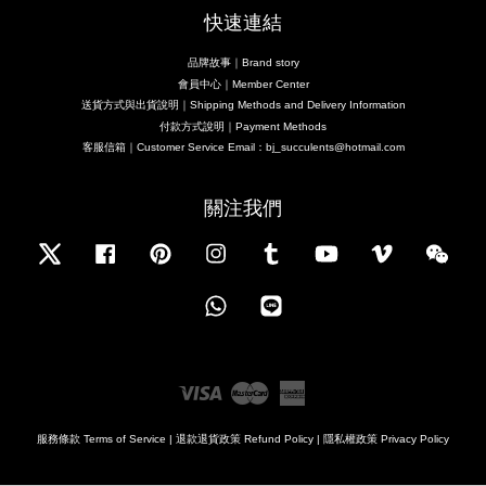
快速連結
品牌故事｜Brand story
會員中心｜Member Center
送貨方式與出貨說明｜Shipping Methods and Delivery Information
付款方式說明｜Payment Methods
客服信箱｜Customer Service Email：bj_succulents@hotmail.com
關注我們
Twitter
Facebook
Pinterest
Instagram
Tumblr
YouTube
Vimeo
Wecha
Whatsapp
Line
Visa
Master
American
Express
服務條款 Terms of Service
|
退款退貨政策 Refund Policy
|
隱私權政策 Privacy Policy