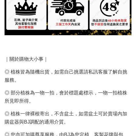
｜關於購物大小事｜
◎ 植株皆為隨機出貨，如需自己挑選請私訊客服了解自挑
服務。
◎ 部分植株為一物一拍，會於標題處標示，一物一拍植株
所見即所得。
◎ 植株一律裸根寄出，不含盆土，如需盆土可於賣場內加
購盆器與BJ調配的通用介質。
◎ 您亦可加購尊享服務，由BJ為您定植、客製花牌與包