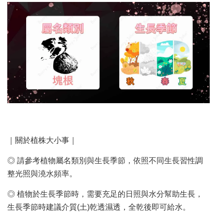
｜關於植株大小事｜
◎ 請參考植物屬名類別與生長季節，依照不同生長習性調
整光照與澆水頻率。
◎ 植物於生長季節時，需要充足的日照與水分幫助生長，
生長季節時建議介質(土)乾透濕透，全乾後即可給水。