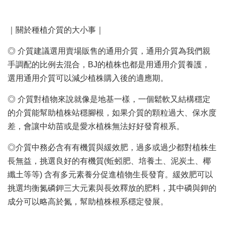
｜關於種植介質的大小事｜
◎ 介質建議選用賣場販售的通用介質，通用介質為我們親
手調配的比例去混合，BJ的植株也都是用通用介質養護，
選用通用介質可以減少植株購入後的適應期。
◎ 介質對植物來說就像是地基一樣，一個鬆軟又結構穩定
的介質能幫助植株站穩腳根，如果介質的顆粒過大、保水度
差，會讓中幼苗或是愛水植株無法好好發育根系。
◎介質中務必含有有機質與緩效肥，過多或過少都對植株生
長無益，挑選良好的有機質(蚯蚓肥、培養土、泥炭土、椰
纖土等等) 含有多元素養分促進植物生長發育。緩效肥可以
挑選均衡氮磷鉀三大元素與長效釋放的肥料，其中磷與鉀的
成分可以略高於氮，幫助植株根系穩定發展。