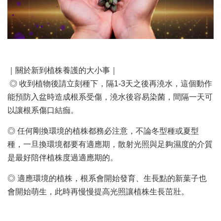
｜關於新到植株養護的大小事｜
◎ 收到植物後請立刻種下，隔1-3天之後再澆水，這個動作
能預防入盆時造成根系受傷，澆水後容易染菌，間隔一天可
以讓根系傷口結痂。
◎ 任何剛換環境的植株都務必注意，不論冬型種或夏型
種，一旦換環境都要有適應期，散射光照與足夠濕度的介質
是最好陪伴植株度過適應期的。
◎ 適應環境的植株，根系會開始發育、生長點的新葉子也
會開始萌生，此時再慢慢提高光照讓植株生長茁壯。