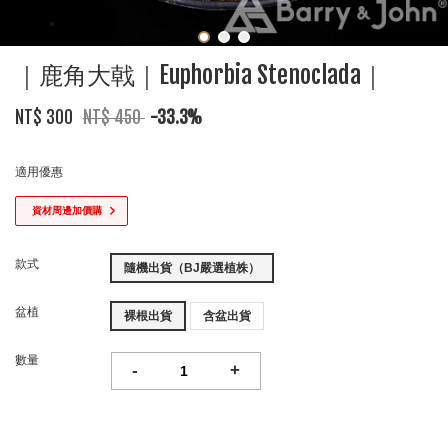
｜鹿角大戟｜Euphorbia Stenoclada｜
NT$ 300
NT$ 450
-33.3%
適用優惠
資材周邊加價購
款式
隨機出貨（BJ嚴選植株）
盆植
裸根出貨
含盆出貨
數量
-
+