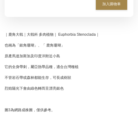
加入購物車
｜鹿角大戟｜大戟科 多肉植物｜ Euphorbia Stenoclada｜
也稱為「銀角珊瑚」、「 鹿角珊瑚」
原產馬達加斯加及印度洋附近小島
它的全身帶刺，屬亞熱帶品種，適合台灣種植
不管岩石帶或森林都能生存，可長成樹狀
烈焰陽光下會由綠色轉而呈漂亮銀色
圖3為網路成株圖，僅供參考。