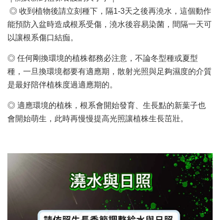
◎ 收到植物後請立刻種下，隔1-3天之後再澆水，這個動作
能預防入盆時造成根系受傷，澆水後容易染菌，間隔一天可
以讓根系傷口結痂。
◎ 任何剛換環境的植株都務必注意，不論冬型種或夏型
種，一旦換環境都要有適應期，散射光照與足夠濕度的介質
是最好陪伴植株度過適應期的。
◎ 適應環境的植株，根系會開始發育、生長點的新葉子也
會開始萌生，此時再慢慢提高光照讓植株生長茁壯。