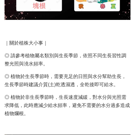
｜關於植株大小事｜
◎ 請參考植物屬名類別與生長季節，依照不同生長習性調
整光照與澆水頻率。
◎ 植物於生長季節時，需要充足的日照與水分幫助生長，
生長季節時建議介質(土)乾透濕透，全乾後即可給水。
◎ 植物於非生長季節時，生長速度減緩，對水分與光照需
求降低，此時應減少給水頻率，避免不需要的水分過多造成
植物爛根。