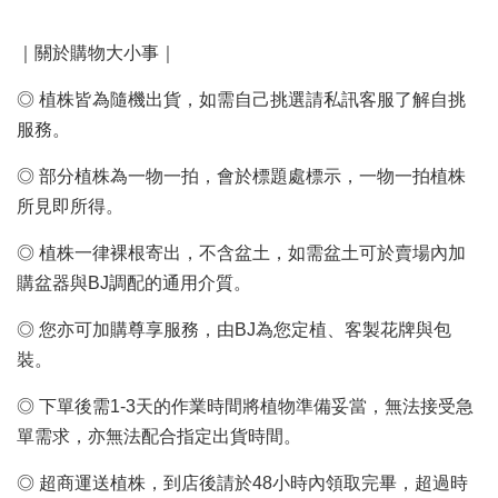
｜關於購物大小事｜
◎ 植株皆為隨機出貨，如需自己挑選請私訊客服了解自挑
服務。
◎ 部分植株為一物一拍，會於標題處標示，一物一拍植株
所見即所得。
◎ 植株一律裸根寄出，不含盆土，如需盆土可於賣場內加
購盆器與BJ調配的通用介質。
◎ 您亦可加購尊享服務，由BJ為您定植、客製花牌與包
裝。
◎ 下單後需1-3天的作業時間將植物準備妥當，無法接受急
單需求，亦無法配合指定出貨時間。
◎ 超商運送植株，到店後請於48小時內領取完畢，超過時