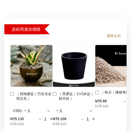
資材周邊加價購
瀏覽全部
｜蛭石｜播種專用
｜植物膠盆｜巴洛克金
｜黑膠盆｜日式缽盆｜
限定色｜
植木缽｜
-
NT$ 99
NT$ 110
-
+
-
+
NT$ 135
NT$ 108
NT$ 150
NT$ 120