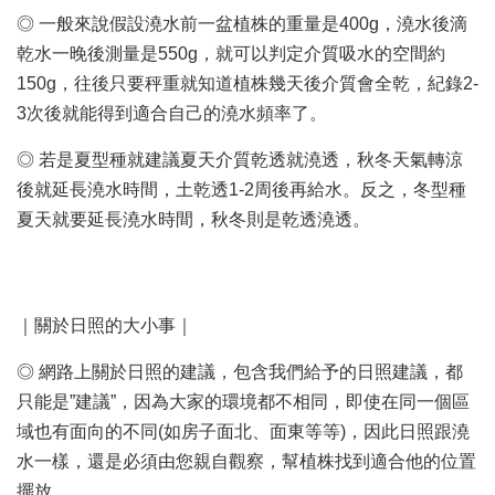
◎ 一般來說假設澆水前一盆植株的重量是400g，澆水後滴
乾水一晚後測量是550g，就可以判定介質吸水的空間約
150g，往後只要秤重就知道植株幾天後介質會全乾，紀錄2-
3次後就能得到適合自己的澆水頻率了。
◎ 若是夏型種就建議夏天介質乾透就澆透，秋冬天氣轉涼
後就延長澆水時間，土乾透1-2周後再給水。反之，冬型種
夏天就要延長澆水時間，秋冬則是乾透澆透。
｜關於日照的大小事｜
◎ 網路上關於日照的建議，包含我們給予的日照建議，都
只能是”建議”，因為大家的環境都不相同，即使在同一個區
域也有面向的不同(如房子面北、面東等等)，因此日照跟澆
水一樣，還是必須由您親自觀察，幫植株找到適合他的位置
擺放。