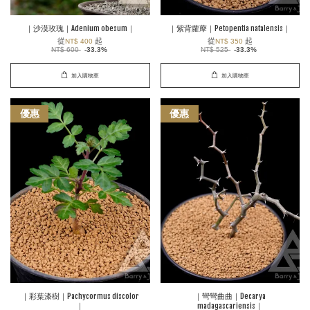
｜沙漠玫瑰｜Adenium obesum｜
｜紫背蘿藦｜Petopentia natalensis｜
從
起
從
起
NT$ 400
NT$ 350
NT$ 600
-33.3%
NT$ 525
-33.3%
加入購物車
加入購物車
優惠
優惠
｜彩葉漆樹｜Pachycormus discolor
｜彎彎曲曲｜Decarya
｜
madagascariensis｜