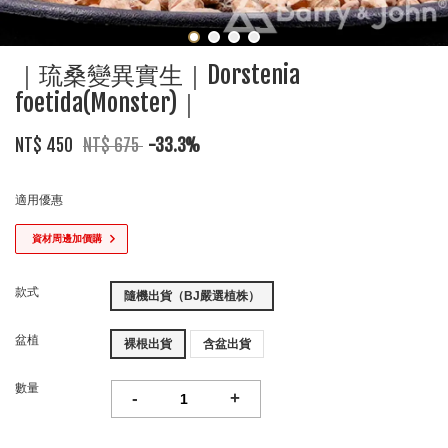
｜琉桑變異實生｜Dorstenia
foetida(Monster)｜
NT$ 450
NT$ 675
-33.3%
適用優惠
資材周邊加價購
款式
隨機出貨（BJ嚴選植株）
盆植
裸根出貨
含盆出貨
數量
-
+