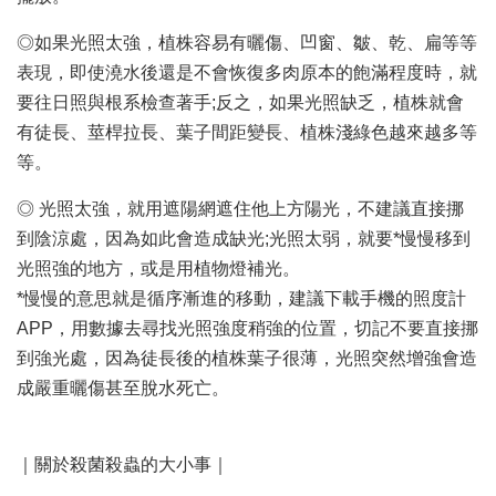
◎如果光照太強，植株容易有曬傷、凹窗、皺、乾、扁等等
表現，即使澆水後還是不會恢復多肉原本的飽滿程度時，就
要往日照與根系檢查著手;反之，如果光照缺乏，植株就會
有徒長、莖桿拉長、葉子間距變長、植株淺綠色越來越多等
等。
◎ 光照太強，就用遮陽網遮住他上方陽光，不建議直接挪
到陰涼處，因為如此會造成缺光;光照太弱，就要*慢慢移到
光照強的地方，或是用植物燈補光。
*慢慢的意思就是循序漸進的移動，建議下載手機的照度計
APP，用數據去尋找光照強度稍強的位置，切記不要直接挪
到強光處，因為徒長後的植株葉子很薄，光照突然增強會造
成嚴重曬傷甚至脫水死亡。
｜關於殺菌殺蟲的大小事｜