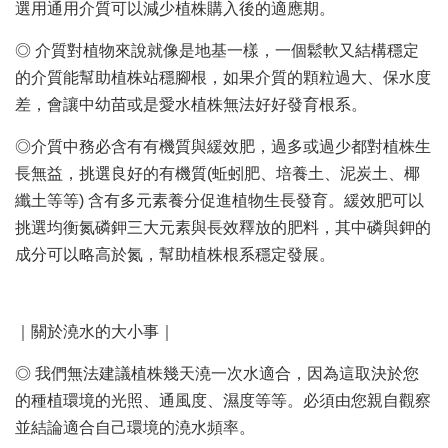
選用通用介質可以減少植株購入後的適應期。
◎ 介質對植物來說就像是地基一樣，一個鬆軟又結構穩定
的介質能幫助植株站穩腳根，如果介質的顆粒過大、保水度
差，會讓中幼苗或是愛水植株無法好好發育根系。
◎介質中務必含有有機質與緩效肥，過多或過少都對植株生
長無益，挑選良好的有機質(蚯蚓肥、培養土、泥炭土、椰
纖土等等) 含有多元素養分促進植物生長發育。緩效肥可以
挑選均衡氮磷鉀三大元素與長效釋放的肥料，其中磷與鉀的
成分可以略高於氮，幫助植株根系穩定發展。
｜關於澆水的大小事｜
◎ 我們無法建議植株幾天澆一次水適合，因為這取決於您
的種植環境的光照、通風度、濕度等等。必須由您親自觀察
並結論適合自己環境的澆水頻率。