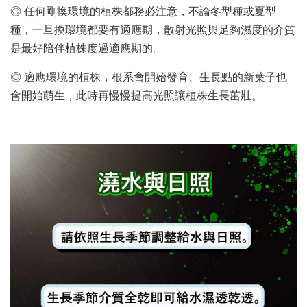
◎ 任何剛換環境的植株都務必注意，不論冬型種或夏型
種，一旦換環境都要有適應期，散射光照與足夠濕度的介質
是最好陪伴植株度過適應期的。
◎ 適應環境的植株，根系會開始發育、生長點的新葉子也
會開始萌生，此時再慢慢提高光照讓植株生長茁壯。