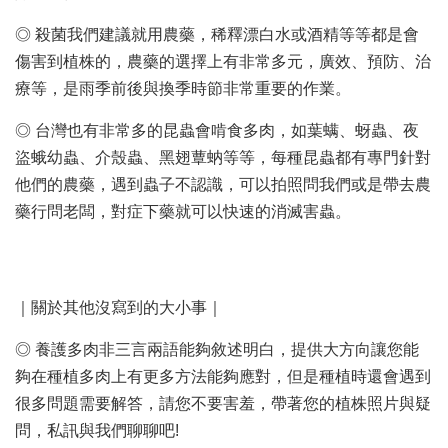
◎ 殺菌我們建議就用農藥，稀釋漂白水或酒精等等都是會
傷害到植株的，農藥的選擇上有非常多元，廣效、預防、治
療等，是雨季前後與換季時節非常重要的作業。
◎ 台灣也有非常多的昆蟲會啃食多肉，如葉螨、蚜蟲、夜
盜蛾幼蟲、介殼蟲、黑翅蕈蚋等等，每種昆蟲都有專門針對
他們的農藥，遇到蟲子不認識，可以拍照問我們或是帶去農
藥行問老闆，對症下藥就可以快速的消滅害蟲。
｜關於其他沒寫到的大小事｜
◎ 養護多肉非三言兩語能夠敘述明白，提供大方向讓您能
夠在種植多肉上有更多方法能夠應對，但是種植時還會遇到
很多問題需要解答，請您不要害羞，帶著您的植株照片與疑
問，私訊與我們聊聊吧!