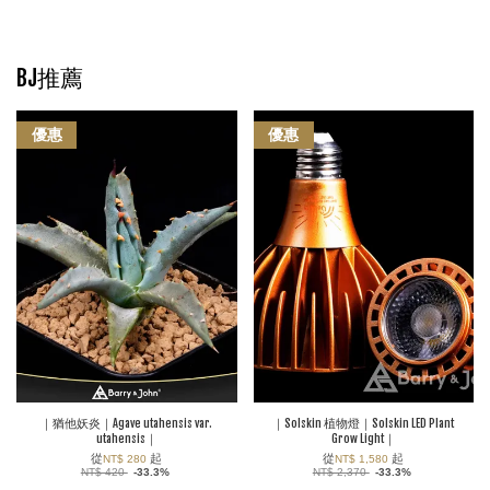
BJ推薦
優惠
優惠
｜猶他妖炎｜Agave utahensis var.
｜Solskin 植物燈｜Solskin LED Plant
utahensis｜
Grow Light｜
從
起
從
起
NT$ 280
NT$ 1,580
NT$ 420
-33.3%
NT$ 2,370
-33.3%