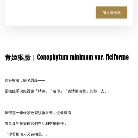
加入購物車
青姬猴臉｜Conophytum minimum var. ficiforme
青姬猴臉，顧名思義——
是猴臉系肉錐裡更「精緻」「迷你」「表情更清楚」的那一支。
頂部那一條條紫色裂紋像血管，也像皺眉；
看久真的會覺得它們在互相交換眼神：
「你看那個人又在拍我。」