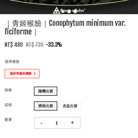
｜青姬猴臉｜Conophytum minimum var.
ficiforme｜
NT$ 480
NT$ 720
-33.3%
適用優惠
資材周邊加價購
植株
隨機出貨
盆植
裸根出貨
含盆出貨
數量
-
+