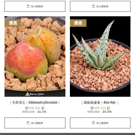
加入購物車
加入購物車
優惠
優惠
｜毛翠滴玉｜Gibbaeum pilosulum｜
｜園藝種蘆薈｜Aloe Hyb.｜
從
起
從
起
NT$ 200
NT$ 220
NT$ 225
-11.1%
NT$ 330
-33.3%
加入購物車
加入購物車