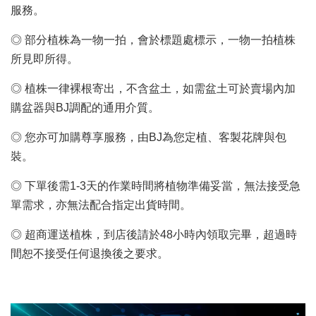
服務。
◎ 部分植株為一物一拍，會於標題處標示，一物一拍植株
所見即所得。
◎ 植株一律裸根寄出，不含盆土，如需盆土可於賣場內加
購盆器與BJ調配的通用介質。
◎ 您亦可加購尊享服務，由BJ為您定植、客製花牌與包
裝。
◎ 下單後需1-3天的作業時間將植物準備妥當，無法接受急
單需求，亦無法配合指定出貨時間。
◎ 超商運送植株，到店後請於48小時內領取完畢，超過時
間恕不接受任何退換後之要求。