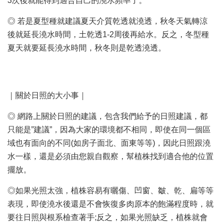
3次後就能得到適合自己的澆水頻率了。
◎ 若是夏型種就建議夏天介質乾透就澆透，秋冬天氣轉涼
後就延長澆水時間，土乾透1-2周後再給水。反之，冬型種
夏天就要延長澆水時間，秋冬則是乾透澆透。
｜關於日照的大小事｜
◎ 網路上關於日照的建議，包含我們給予的日照建議，都
只能是”建議”，因為大家的環境都不相同，即使在同一個區
域也有面向的不同(如房子面北、面東等等)，因此日照跟澆
水一樣，還是必須由您親自觀察，幫植株找到適合他的位置
擺放。
◎如果光照太強，植株容易有曬傷、凹窗、皺、乾、扁等等
表現，即使澆水後還是不會恢復多肉原本的飽滿程度時，就
要往日照與根系檢查著手;反之，如果光照缺乏，植株就會