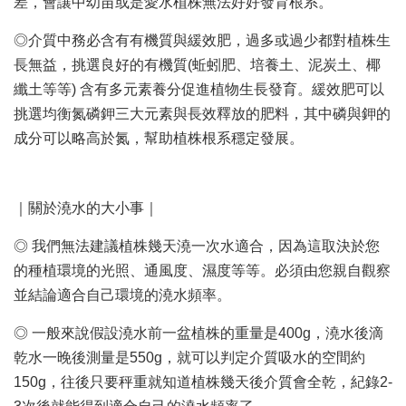
差，會讓中幼苗或是愛水植株無法好好發育根系。
◎介質中務必含有有機質與緩效肥，過多或過少都對植株生
長無益，挑選良好的有機質(蚯蚓肥、培養土、泥炭土、椰
纖土等等) 含有多元素養分促進植物生長發育。緩效肥可以
挑選均衡氮磷鉀三大元素與長效釋放的肥料，其中磷與鉀的
成分可以略高於氮，幫助植株根系穩定發展。
｜關於澆水的大小事｜
◎ 我們無法建議植株幾天澆一次水適合，因為這取決於您
的種植環境的光照、通風度、濕度等等。必須由您親自觀察
並結論適合自己環境的澆水頻率。
◎ 一般來說假設澆水前一盆植株的重量是400g，澆水後滴
乾水一晚後測量是550g，就可以判定介質吸水的空間約
150g，往後只要秤重就知道植株幾天後介質會全乾，紀錄2-