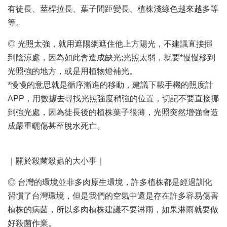
有徒長、莖桿拉長、葉子間距變長、植株淺綠色越來越多等
等。
◎ 光照太強，就用遮陽網遮住他上方陽光，不建議直接挪
到陰涼處，因為如此會造成缺光;光照太弱，就要*慢慢移到
光照強的地方，或是用植物燈補光。
*慢慢的意思就是循序漸進的移動，建議下載手機的照度計
APP，用數據去尋找光照強度稍強的位置，切記不要直接挪
到強光處，因為徒長後的植株葉子很薄，光照突然增強會造
成嚴重曬傷甚至脫水死亡。
｜關於殺菌殺蟲的大小事｜
◎ 台灣的環境並非多肉原生環境，許多植株都是經過訓化
習慣了台灣環境，但是我們的空氣中還是存在許多容易傷害
植株的病菌，所以多肉植株建議不要淋雨，如果淋雨就要做
好殺菌作業。