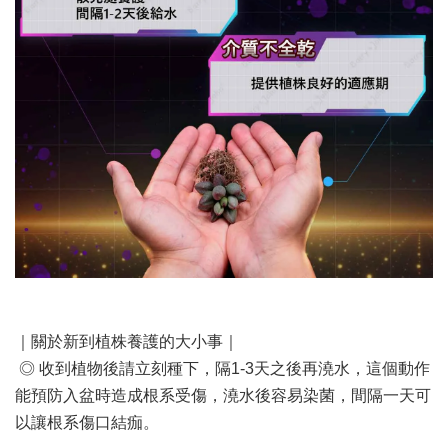
｜關於新到植株養護的大小事｜
◎ 收到植物後請立刻種下，隔1-3天之後再澆水，這個動作
能預防入盆時造成根系受傷，澆水後容易染菌，間隔一天可
以讓根系傷口結痂。