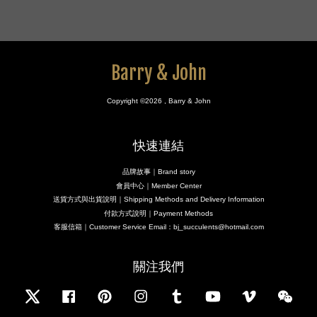
Barry & John
Copyright ©2026 , Barry & John
快速連結
品牌故事｜Brand story
會員中心｜Member Center
送貨方式與出貨說明｜Shipping Methods and Delivery Information
付款方式說明｜Payment Methods
客服信箱｜Customer Service Email：bj_succulents@hotmail.com
關注我們
Twitter
Facebook
Pinterest
Instagram
Tumblr
YouTube
Vimeo
Wecha