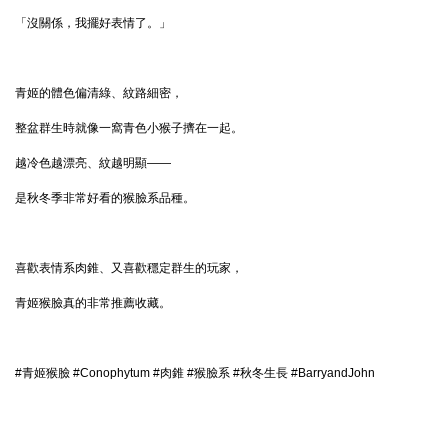
「沒關係，我擺好表情了。」
青姬的體色偏清綠、紋路細密，
整盆群生時就像一窩青色小猴子擠在一起。
越冷色越漂亮、紋越明顯——
是秋冬季非常好看的猴臉系品種。
喜歡表情系肉錐、又喜歡穩定群生的玩家，
青姬猴臉真的非常推薦收藏。
#青姬猴臉 #Conophytum #肉錐 #猴臉系 #秋冬生長 #BarryandJohn