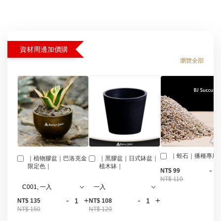
資材周邊加價購
瀏覽全部
｜蛭石｜播種專用
｜植物膠盆｜巴洛克金
｜黑膠盆｜日式缽盆｜
限定色｜
植木缽｜
-
NT$ 99
NT$ 110
-
+
-
+
NT$ 135
NT$ 108
NT$ 150
NT$ 120