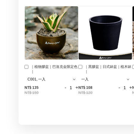
｜植物膠盆｜巴洛克金限定色
｜黑膠盆｜日式缽盆｜植木缽
｜
｜
-
+
-
+
NT$ 135
NT$ 108
NT$ 150
NT$ 120