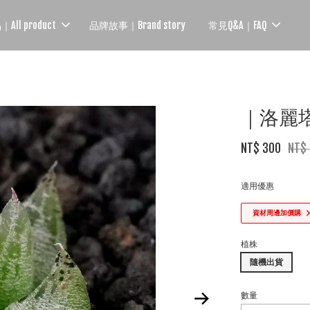
ll product
品牌故事｜Brand story
常見Q&A｜FAQ
｜洛麗塔｜B
NT$ 300
NT$
適用優惠
資材周邊加價購
植株
隨機出貨
數量