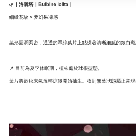
🌿
｜洛麗塔｜Bulbine lolita｜
細緻花紋 × 夢幻果凍感
葉形圓潤緊密，通透的翠綠葉片上點綴著清晰細膩的銀白斑
📌 目前為夏季休眠期，植株處於球根型態。
葉片將於秋末氣溫轉涼後開始抽生。收到無葉狀態屬正常現