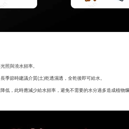
整光照與澆水頻率。
長季節時建議介質(土)乾透濕透，全乾後即可給水。
求降低，此時應減少給水頻率，避免不需要的水分過多造成植物