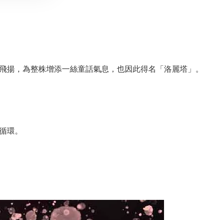
飛揚，為整株增添一絲童話氣息，也因此得名「洛麗塔」。
循環。