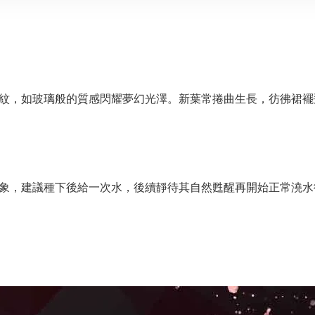
紋，如玻璃般的質感閃耀夢幻光澤。新葉常捲曲生長，彷彿裙襬
象，建議種下後給一次水，後續靜待其自然甦醒再開始正常澆水