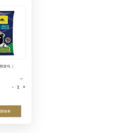
樹皮4L｜
-
+
購物車