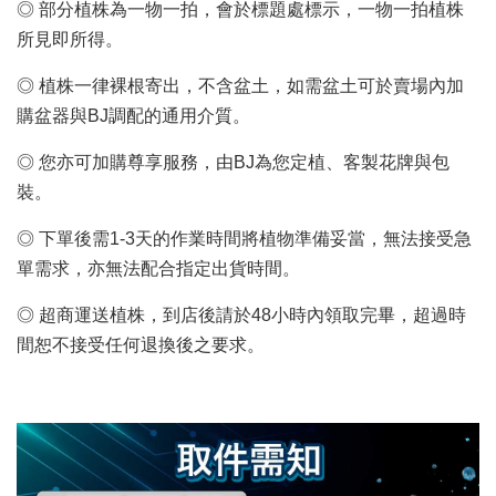
◎ 部分植株為一物一拍，會於標題處標示，一物一拍植株
所見即所得。
◎ 植株一律裸根寄出，不含盆土，如需盆土可於賣場內加
購盆器與BJ調配的通用介質。
◎ 您亦可加購尊享服務，由BJ為您定植、客製花牌與包
裝。
◎ 下單後需1-3天的作業時間將植物準備妥當，無法接受急
單需求，亦無法配合指定出貨時間。
◎ 超商運送植株，到店後請於48小時內領取完畢，超過時
間恕不接受任何退換後之要求。