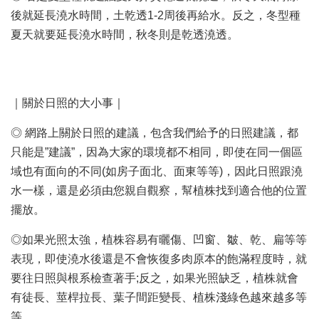
後就延長澆水時間，土乾透1-2周後再給水。反之，冬型種
夏天就要延長澆水時間，秋冬則是乾透澆透。
｜關於日照的大小事｜
◎ 網路上關於日照的建議，包含我們給予的日照建議，都
只能是”建議”，因為大家的環境都不相同，即使在同一個區
域也有面向的不同(如房子面北、面東等等)，因此日照跟澆
水一樣，還是必須由您親自觀察，幫植株找到適合他的位置
擺放。
◎如果光照太強，植株容易有曬傷、凹窗、皺、乾、扁等等
表現，即使澆水後還是不會恢復多肉原本的飽滿程度時，就
要往日照與根系檢查著手;反之，如果光照缺乏，植株就會
有徒長、莖桿拉長、葉子間距變長、植株淺綠色越來越多等
等。