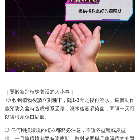
｜關於新到植株養護的大小事｜
◎ 收到植物後請立刻種下，隔1-3天之後再澆水，這個動作
能預防入盆時造成根系受傷，澆水後容易染菌，間隔一天可
以讓根系傷口結痂。
◎ 任何剛換環境的植株都務必注意，不論冬型種或夏型
種，一旦換環境都要有適應期，散射光照與足夠濕度的介質