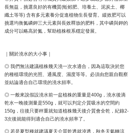
長無益，挑選良好的有機質(蚯蚓肥、培養土、泥炭土、椰
纖土等等) 含有多元素養分促進植物生長發育。緩效肥可以
挑選均衡氮磷鉀三大元素與長效釋放的肥料，其中磷與鉀的
成分可以略高於氮，幫助植株根系穩定發展。
｜關於澆水的大小事｜
◎ 我們無法建議植株幾天澆一次水適合，因為這取決於您
的種植環境的光照、通風度、濕度等等。必須由您親自觀察
並結論適合自己環境的澆水頻率。
◎ 一般來說假設澆水前一盆植株的重量是400g，澆水後滴
乾水一晚後測量是550g，就可以判定介質吸水的空間約
150g，往後只要秤重就知道植株幾天後介質會全乾，紀錄2-
3次後就能得到適合自己的澆水頻率了。
◎ 若是夏型種就建議夏天介質乾透就澆透，秋冬天氣轉涼