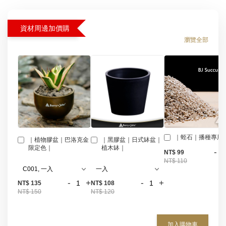
資材周邊加價購
瀏覽全部
｜蛭石｜播種專用
｜植物膠盆｜巴洛克金
｜黑膠盆｜日式缽盆｜
限定色｜
植木缽｜
-
NT$ 99
NT$ 110
-
+
-
+
NT$ 135
NT$ 108
NT$ 150
NT$ 120
加入購物車