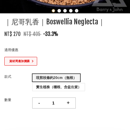
｜尼哥乳香｜Boswellia Neglecta｜
NT$ 270
NT$ 405
-33.3%
適用優惠
資材周邊加價購
款式
現剪枝條約20cm（無根）
實生植株（穩根、含盆出貨）
數量
-
+