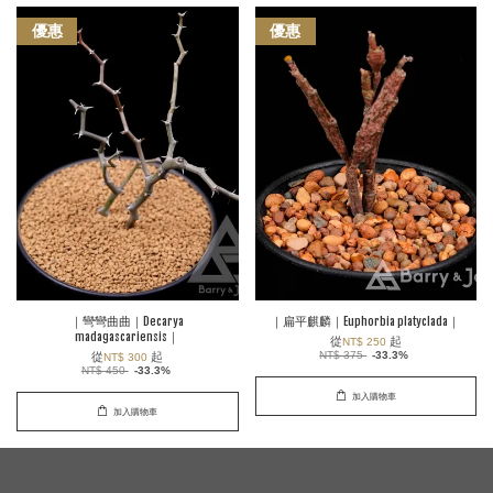
優惠
優惠
｜彎彎曲曲｜Decarya
｜扁平麒麟｜Euphorbia platyclada｜
madagascariensis｜
從
起
NT$ 250
NT$ 375
-33.3%
從
起
NT$ 300
NT$ 450
-33.3%
加入購物車
加入購物車