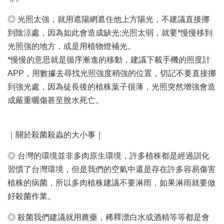
◎ 光照太強，就用遮陽網遮住他上方陽光，不建議直接挪
到陰涼處，因為如此會造成缺光;光照太弱，就要*慢慢移到
光照強的地方，或是用植物燈補光。
*慢慢的意思就是循序漸進的移動，建議下載手機的照度計
APP，用數據去尋找光照強度稍強的位置，切記不要直接挪
到強光處，因為徒長後的植株葉子很薄，光照突然增強會造
成嚴重曬傷甚至脫水死亡。
｜關於殺菌殺蟲的大小事｜
◎ 台灣的環境並非多肉原生環境，許多植株都是經過訓化
習慣了台灣環境，但是我們的空氣中還是存在許多容易傷害
植株的病菌，所以多肉植株建議不要淋雨，如果淋雨就要做
好殺菌作業。
◎ 殺菌我們建議就用農藥，稀釋漂白水或酒精等等都是會