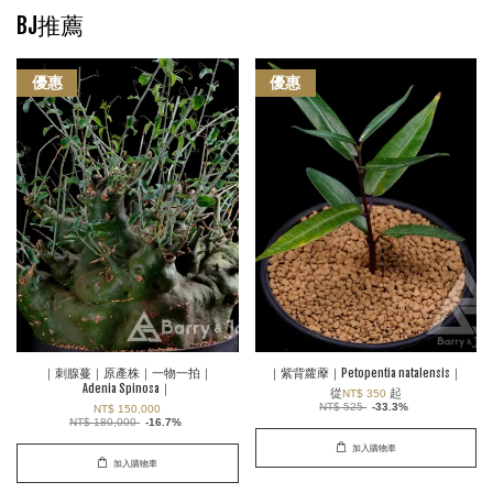
BJ推薦
優惠
優惠
｜刺腺蔓｜原產株｜一物一拍｜
｜紫背蘿藦｜Petopentia natalensis｜
Adenia Spinosa｜
從
起
NT$ 350
NT$ 525
-33.3%
NT$ 150,000
NT$ 180,000
-16.7%
加入購物車
加入購物車