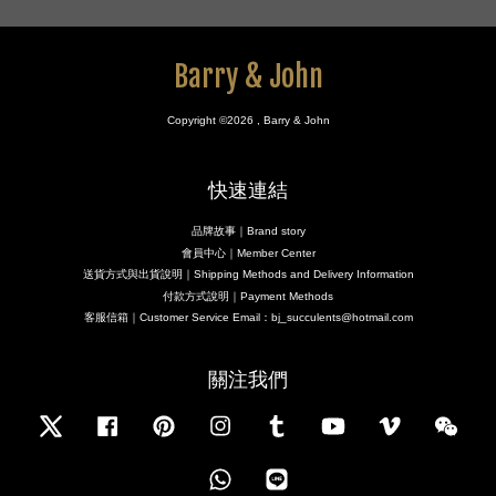
Barry & John
Copyright ©2026 , Barry & John
快速連結
品牌故事｜Brand story
會員中心｜Member Center
送貨方式與出貨說明｜Shipping Methods and Delivery Information
付款方式說明｜Payment Methods
客服信箱｜Customer Service Email：bj_succulents@hotmail.com
關注我們
Twitter
Facebook
Pinterest
Instagram
Tumblr
YouTube
Vimeo
Wecha
Whatsapp
Line