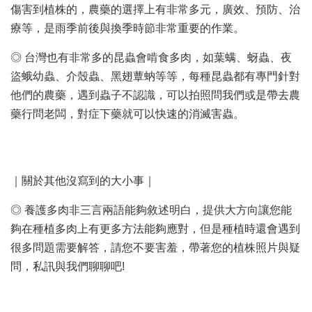
傷害到植株的，農藥的選擇上有非常多元，廣效、預防、治
療等，是雨季前後與換季時節非常重要的作業。
◎ 台灣也有非常多的昆蟲會啃食多肉，如葉螨、蚜蟲、夜
盜蛾幼蟲、介殼蟲、黑翅蕈蚋等等，每種昆蟲都有專門針對
他們的農藥，遇到蟲子不認識，可以拍照問我們或是帶去農
藥行問老闆，對症下藥就可以快速的消滅害蟲。
｜關於其他沒寫到的大小事｜
◎ 養護多肉非三言兩語能夠敘述明白，提供大方向讓您能
夠在種植多肉上有更多方法能夠應對，但是種植時還會遇到
很多問題需要解答，請您不要害羞，帶著您的植株照片與疑
問，私訊與我們聊聊吧!