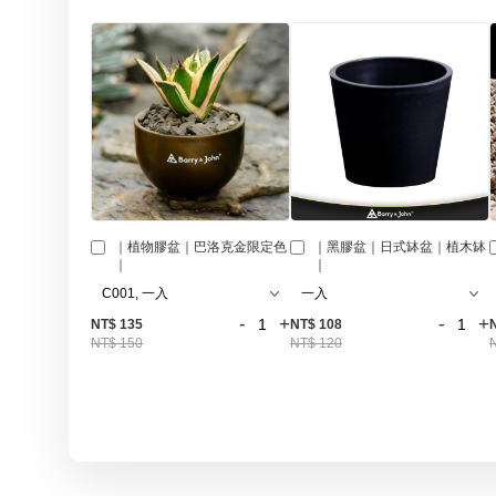
｜植物膠盆｜巴洛克金限定色
｜黑膠盆｜日式缽盆｜植木缽
｜
｜
-
+
-
+
NT$ 135
NT$ 108
NT$ 150
NT$ 120