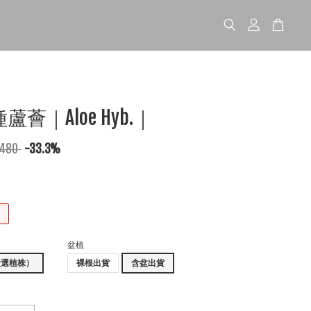
薈｜Aloe Hyb.｜
 480
-33.3%
盆植
嚴選植株）
裸根出貨
含盆出貨