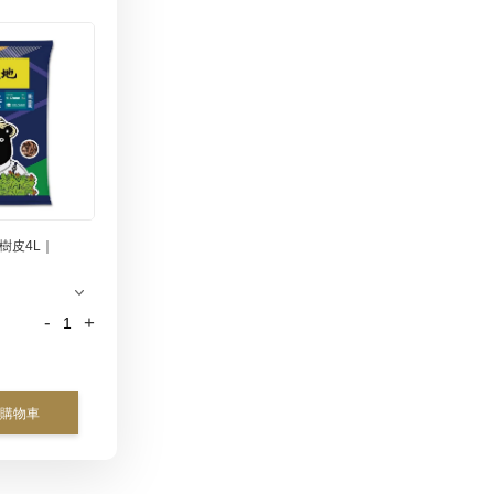
樹皮4L｜
-
+
購物車