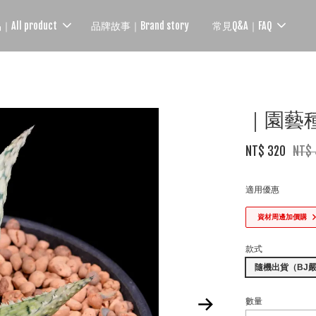
ll product
品牌故事｜Brand story
常見Q&A｜FAQ
｜園藝種蘆
NT$ 320
NT$
適用優惠
資材周邊加價購
款式
隨機出貨（BJ
數量