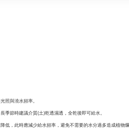
整光照與澆水頻率。
長季節時建議介質(土)乾透濕透，全乾後即可給水。
求降低，此時應減少給水頻率，避免不需要的水分過多造成植物