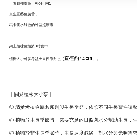
｜園藝種蘆薈｜Aloe Hyb.｜
實生園藝種蘆薈，
馬卡龍水綠色的外型超療癒。
架上植株種植於3吋盆中，
直徑約7.5cm
植株大小可參考盆子直徑作對照（
）。
｜關於植株大小事｜
◎ 請參考植物屬名類別與生長季節，依照不同生長習性調
◎ 植物於生長季節時，需要充足的日照與水分幫助生長，生
◎ 植物於非生長季節時，生長速度減緩，對水分與光照需