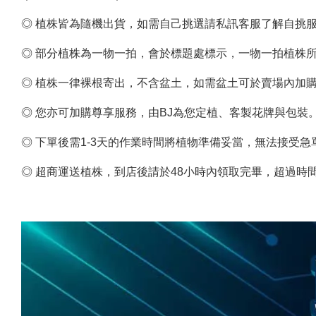
◎ 植株皆為隨機出貨，如需自己挑選請私訊客服了解自挑
◎ 部分植株為一物一拍，會於標題處標示，一物一拍植株
◎ 植株一律裸根寄出，不含盆土，如需盆土可於賣場內加購
◎ 您亦可加購尊享服務，由BJ為您定植、客製花牌與包裝
◎ 下單後需1-3天的作業時間將植物準備妥當，無法接受
◎ 超商運送植株，到店後請於48小時內領取完畢，超過時