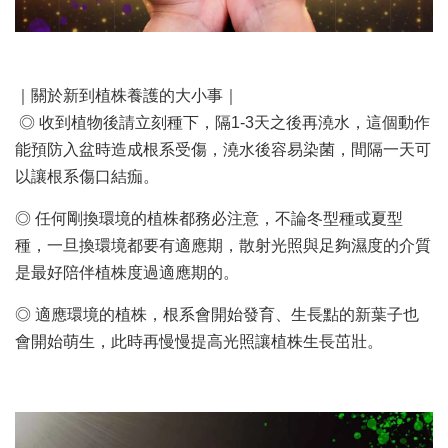
｜關於新到植株養護的大小事｜
◎ 收到植物後請立刻種下，隔1-3天之後再澆水，這個動作
能預防入盆時造成根系受傷，澆水後容易染菌，間隔一天可
以讓根系傷口結痂。
◎ 任何剛換環境的植株都務必注意，不論冬型種或夏型
種，一旦換環境都要有適應期，散射光照與足夠濕度的介質
是最好陪伴植株度過適應期的。
◎ 適應環境的植株，根系會開始發育、生長點的新葉子也
會開始萌生，此時再慢慢提高光照讓植株生長茁壯。