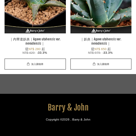
｜內華達妖炎｜Agave utahensis var.
｜妖炎｜Agave utahensis var.
nevadensis｜
nevadensis｜
從
起
從
起
NT$ 280
NT$ 650
NT$ 420
-33.3%
NT$ 975
-33.3%
加入購物車
加入購物車
Barry & John
Copyright ©2026 , Barry & John