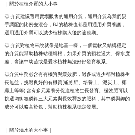
｜關於種植介質的大小事｜
◎ 介質建議選用賣場販售的通用介質，通用介質為我們親
手調配的比例去混合，BJ的植株也都是用通用介質養護，
選用通用介質可以減少植株購入後的適應期。
◎ 介質對植物來說就像是地基一樣，一個鬆軟又結構穩定
的介質能幫助植株站穩腳根，如果介質的顆粒過大、保水度
差，會讓中幼苗或是愛水植株無法好好發育根系。
◎介質中務必含有有機質與緩效肥，過多或過少都對植株生
長無益，挑選良好的有機質(蚯蚓肥、培養土、泥炭土、椰
纖土等等) 含有多元素養分促進植物生長發育。緩效肥可以
挑選均衡氮磷鉀三大元素與長效釋放的肥料，其中磷與鉀的
成分可以略高於氮，幫助植株根系穩定發展。
｜關於澆水的大小事｜