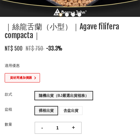
｜絲龍舌蘭（小型）｜Agave filifera
compacta｜
NT$ 500
NT$ 750
-33.3%
適用優惠
資材周邊加價購
款式
隨機出貨（BJ嚴選出貨植株）
盆植
裸根出貨
含盆出貨
數量
-
+