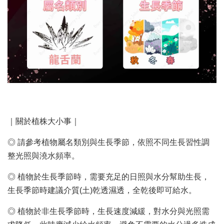
｜關於植株大小事｜
◎ 請參考植物屬名類別與生長季節，依照不同生長習性調
整光照與澆水頻率。
◎ 植物於生長季節時，需要充足的日照與水分幫助生長，
生長季節時建議介質(土)乾透濕透，全乾後即可給水。
◎ 植物於非生長季節時，生長速度減緩，對水分與光照需