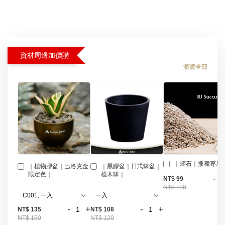
資材周邊加價購
瀏覽全部
｜蛭石｜播種專用
｜植物膠盆｜巴洛克金
｜黑膠盆｜日式缽盆｜
限定色｜
植木缽｜
-
NT$ 99
NT$ 110
-
+
-
+
NT$ 135
NT$ 108
NT$ 150
NT$ 120