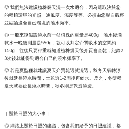
◎ 我們無法建議植株幾天澆一次水適合，因為這取決於您
的種植環境的光照、通風度、濕度等等。必須由您親自觀察
並結論適合自己環境的澆水頻率。
◎ 一般來說假設澆水前一盆植株的重量是400g，澆水後滴
乾水一晚後測量是550g，就可以判定介質吸水的空間約
150g，往後只要秤重就知道植株幾天後介質會全乾，紀錄2-
3次後就能得到適合自己的澆水頻率了。
◎ 若是夏型種就建議夏天介質乾透就澆透，秋冬天氣轉涼
後就延長澆水時間，土乾透1-2周後再給水。反之，冬型種
夏天就要延長澆水時間，秋冬則是乾透澆透。
｜關於日照的大小事｜
◎ 網路上關於日照的建議，包含我們給予的日照建議，都