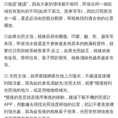
只能是”建議”，因為大家的環境都不相同，即使在同一個區
域也有面向的不同(如房子面北、面東等等)，因此日照跟澆
水一樣，還是必須由您親自觀察，幫植株找到適合他的位置
擺放。
◎如果光照太強，植株容易有曬傷、凹窗、皺、乾、扁等等
表現，即使澆水後還是不會恢復多肉原本的飽滿程度時，就
要往日照與根系檢查著手;反之，如果光照缺乏，植株就會
有徒長、莖桿拉長、葉子間距變長、植株淺綠色越來越多等
等。
◎ 光照太強，就用遮陽網遮住他上方陽光，不建議直接挪
到陰涼處，因為如此會造成缺光;光照太弱，就要*慢慢移到
光照強的地方，或是用植物燈補光。
*慢慢的意思就是循序漸進的移動，建議下載手機的照度計
APP，用數據去尋找光照強度稍強的位置，切記不要直接挪
到強光處，因為徒長後的植株葉子很薄，光照突然增強會造