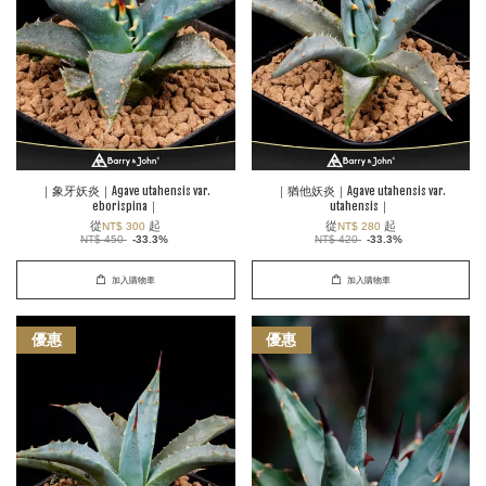
｜象牙妖炎｜Agave utahensis var.
｜猶他妖炎｜Agave utahensis var.
eborispina｜
utahensis｜
從
起
從
起
NT$ 300
NT$ 280
NT$ 450
-33.3%
NT$ 420
-33.3%
加入購物車
加入購物車
優惠
優惠