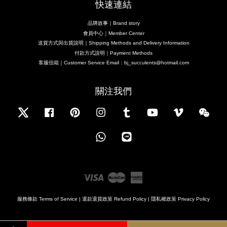
快速連結
品牌故事｜Brand story
會員中心｜Member Center
送貨方式與出貨說明｜Shipping Methods and Delivery Information
付款方式說明｜Payment Methods
客服信箱｜Customer Service Email：bj_succulents@hotmail.com
關注我們
Twitter
Facebook
Pinterest
Instagram
Tumblr
YouTube
Vimeo
Wecha
Whatsapp
Line
Visa
Master
American
Express
服務條款 Terms of Service
|
退款退貨政策 Refund Policy
|
隱私權政策 Privacy Policy