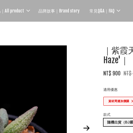
ll product
品牌故事｜Brand story
常見Q&A｜FAQ
｜紫霞天章｜
Haze'｜
NT$ 900
NT$
適用優惠
資材周邊加價購
款式
隨機出貨（BJ