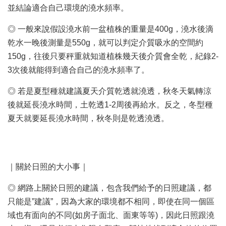
並結論適合自己環境的澆水頻率。
◎ 一般來說假設澆水前一盆植株的重量是400g，澆水後滴
乾水一晚後測量是550g，就可以判定介質吸水的空間約
150g，往後只要秤重就知道植株幾天後介質會全乾，紀錄2-
3次後就能得到適合自己的澆水頻率了。
◎ 若是夏型種就建議夏天介質乾透就澆透，秋冬天氣轉涼
後就延長澆水時間，土乾透1-2周後再給水。反之，冬型種
夏天就要延長澆水時間，秋冬則是乾透澆透。
｜關於日照的大小事｜
◎ 網路上關於日照的建議，包含我們給予的日照建議，都
只能是”建議”，因為大家的環境都不相同，即使在同一個區
域也有面向的不同(如房子面北、面東等等)，因此日照跟澆