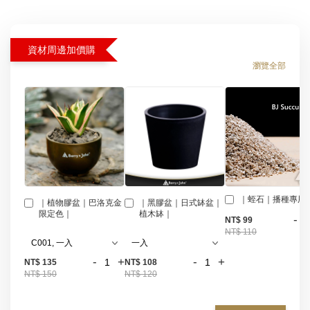
資材周邊加價購
瀏覽全部
｜蛭石｜播種專用
｜植物膠盆｜巴洛克金
｜黑膠盆｜日式缽盆｜
限定色｜
植木缽｜
-
NT$ 99
NT$ 110
-
+
-
+
NT$ 135
NT$ 108
NT$ 150
NT$ 120