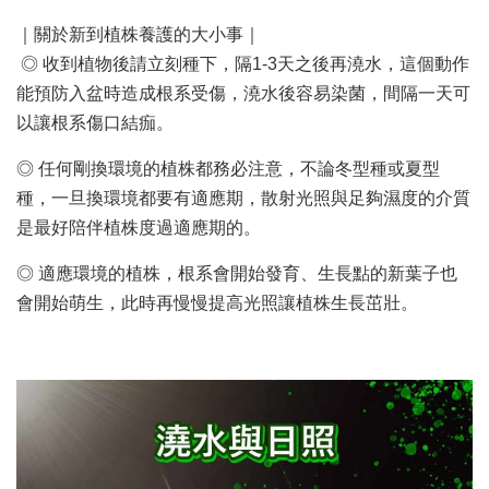
｜關於新到植株養護的大小事｜
◎ 收到植物後請立刻種下，隔1-3天之後再澆水，這個動作
能預防入盆時造成根系受傷，澆水後容易染菌，間隔一天可
以讓根系傷口結痂。
◎ 任何剛換環境的植株都務必注意，不論冬型種或夏型
種，一旦換環境都要有適應期，散射光照與足夠濕度的介質
是最好陪伴植株度過適應期的。
◎ 適應環境的植株，根系會開始發育、生長點的新葉子也
會開始萌生，此時再慢慢提高光照讓植株生長茁壯。