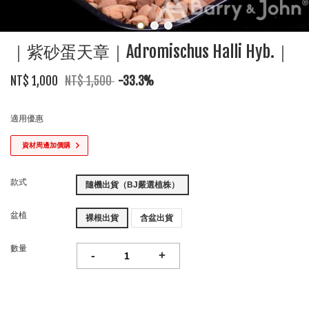
｜紫砂蛋天章｜Adromischus Halli Hyb.｜
NT$ 1,000
NT$ 1,500
-33.3%
適用優惠
資材周邊加價購
款式
隨機出貨（BJ嚴選植株）
盆植
裸根出貨
含盆出貨
數量
-
+