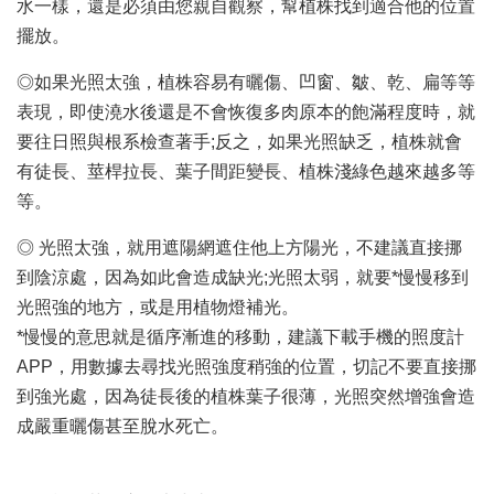
水一樣，還是必須由您親自觀察，幫植株找到適合他的位置
擺放。
◎如果光照太強，植株容易有曬傷、凹窗、皺、乾、扁等等
表現，即使澆水後還是不會恢復多肉原本的飽滿程度時，就
要往日照與根系檢查著手;反之，如果光照缺乏，植株就會
有徒長、莖桿拉長、葉子間距變長、植株淺綠色越來越多等
等。
◎ 光照太強，就用遮陽網遮住他上方陽光，不建議直接挪
到陰涼處，因為如此會造成缺光;光照太弱，就要*慢慢移到
光照強的地方，或是用植物燈補光。
*慢慢的意思就是循序漸進的移動，建議下載手機的照度計
APP，用數據去尋找光照強度稍強的位置，切記不要直接挪
到強光處，因為徒長後的植株葉子很薄，光照突然增強會造
成嚴重曬傷甚至脫水死亡。