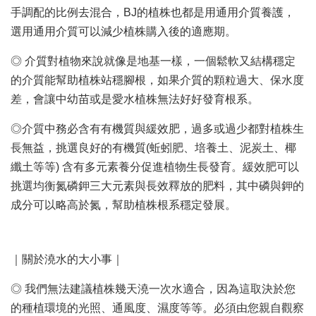
手調配的比例去混合，BJ的植株也都是用通用介質養護，
選用通用介質可以減少植株購入後的適應期。
◎ 介質對植物來說就像是地基一樣，一個鬆軟又結構穩定
的介質能幫助植株站穩腳根，如果介質的顆粒過大、保水度
差，會讓中幼苗或是愛水植株無法好好發育根系。
◎介質中務必含有有機質與緩效肥，過多或過少都對植株生
長無益，挑選良好的有機質(蚯蚓肥、培養土、泥炭土、椰
纖土等等) 含有多元素養分促進植物生長發育。緩效肥可以
挑選均衡氮磷鉀三大元素與長效釋放的肥料，其中磷與鉀的
成分可以略高於氮，幫助植株根系穩定發展。
｜關於澆水的大小事｜
◎ 我們無法建議植株幾天澆一次水適合，因為這取決於您
的種植環境的光照、通風度、濕度等等。必須由您親自觀察