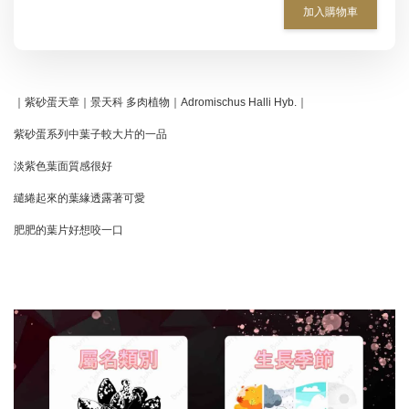
加入購物車
｜紫砂蛋天章｜景天科 多肉植物｜Adromischus Halli Hyb.｜
紫砂蛋系列中葉子較大片的一品
淡紫色葉面質感很好
繾綣起來的葉緣透露著可愛
肥肥的葉片好想咬一口