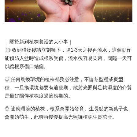
｜關於新到植株養護的大小事｜
◎ 收到植物後請立刻種下，隔1-3天之後再澆水，這個動作
能預防入盆時造成根系受傷，澆水後容易染菌，間隔一天可
以讓根系傷口結痂。
◎ 任何剛換環境的植株都務必注意，不論冬型種或夏型
種，一旦換環境都要有適應期，散射光照與足夠濕度的介質
是最好陪伴植株度過適應期的。
◎ 適應環境的植株，根系會開始發育、生長點的新葉子也
會開始萌生，此時再慢慢提高光照讓植株生長茁壯。