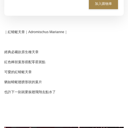
加入購物車
｜紅蜻蜓天章｜Adromischus Marianne｜
經典必藏款原生種天章
紅色棒狀葉形搭配零星斑點
可愛的紅蜻蜓天章
猶如蜻蜓翅膀形狀的葉片
也許下一刻就要振翅飛翔去點水了