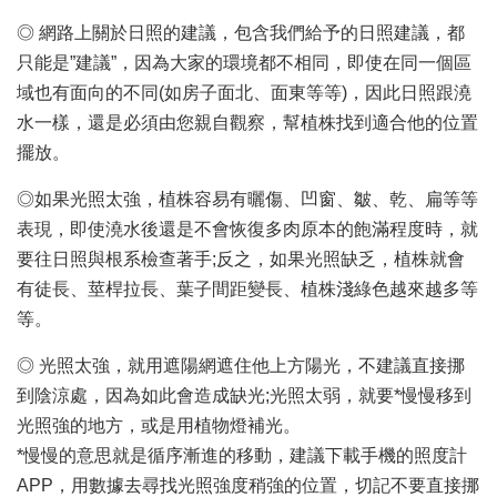
◎ 網路上關於日照的建議，包含我們給予的日照建議，都
只能是”建議”，因為大家的環境都不相同，即使在同一個區
域也有面向的不同(如房子面北、面東等等)，因此日照跟澆
水一樣，還是必須由您親自觀察，幫植株找到適合他的位置
擺放。
◎如果光照太強，植株容易有曬傷、凹窗、皺、乾、扁等等
表現，即使澆水後還是不會恢復多肉原本的飽滿程度時，就
要往日照與根系檢查著手;反之，如果光照缺乏，植株就會
有徒長、莖桿拉長、葉子間距變長、植株淺綠色越來越多等
等。
◎ 光照太強，就用遮陽網遮住他上方陽光，不建議直接挪
到陰涼處，因為如此會造成缺光;光照太弱，就要*慢慢移到
光照強的地方，或是用植物燈補光。
*慢慢的意思就是循序漸進的移動，建議下載手機的照度計
APP，用數據去尋找光照強度稍強的位置，切記不要直接挪