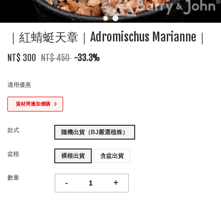
｜紅蜻蜓天章｜Adromischus Marianne｜
NT$ 300
NT$ 450
-33.3%
適用優惠
資材周邊加價購
款式
隨機出貨（BJ嚴選植株）
盆植
裸根出貨
含盆出貨
數量
-
+