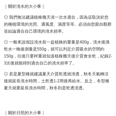
｜關於澆水的大小事｜
◎ 我們無法建議植株幾天澆一次水適合，因為這取決於您
的種植環境的光照、通風度、濕度等等。必須由您親自觀察
並結論適合自己環境的澆水頻率。
◎ 一般來說假設澆水前一盆植株的重量是400g，澆水後滴
乾水一晚後測量是550g，就可以判定介質吸水的空間約
150g，往後只要秤重就知道植株幾天後介質會全乾，紀錄2-
3次後就能得到適合自己的澆水頻率了。
◎ 若是夏型種就建議夏天介質乾透就澆透，秋冬天氣轉涼
後就延長澆水時間，土乾透1-2周後再給水。反之，冬型種
夏天就要延長澆水時間，秋冬則是乾透澆透。
｜關於日照的大小事｜