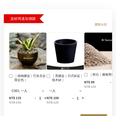
資材周邊加價購
瀏覽全部
｜蛭石｜播種專用
｜植物膠盆｜巴洛克金
｜黑膠盆｜日式缽盆｜
限定色｜
植木缽｜
-
NT$ 99
NT$ 110
-
+
-
+
NT$ 135
NT$ 108
NT$ 150
NT$ 120