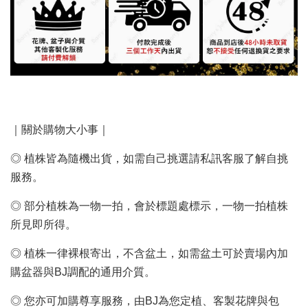
｜關於購物大小事｜
◎ 植株皆為隨機出貨，如需自己挑選請私訊客服了解自挑
服務。
◎ 部分植株為一物一拍，會於標題處標示，一物一拍植株
所見即所得。
◎ 植株一律裸根寄出，不含盆土，如需盆土可於賣場內加
購盆器與BJ調配的通用介質。
◎ 您亦可加購尊享服務，由BJ為您定植、客製花牌與包