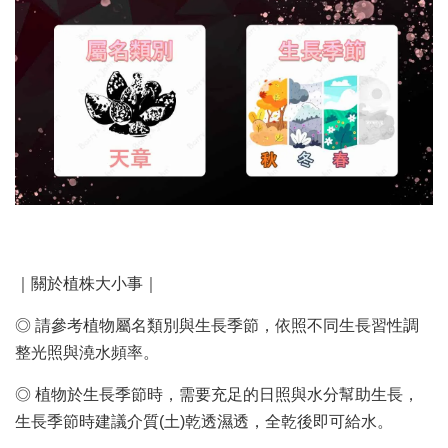
｜關於植株大小事｜
◎ 請參考植物屬名類別與生長季節，依照不同生長習性調
整光照與澆水頻率。
◎ 植物於生長季節時，需要充足的日照與水分幫助生長，
生長季節時建議介質(土)乾透濕透，全乾後即可給水。