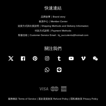
快速連結
品牌故事｜Brand story
會員中心｜Member Center
送貨方式與出貨說明｜Shipping Methods and Delivery Information
付款方式說明｜Payment Methods
客服信箱｜Customer Service Email：bj_succulents@hotmail.com
關注我們
Twitter
Facebook
Pinterest
Instagram
Tumblr
YouTube
Vimeo
Wecha
Whatsapp
Line
Visa
Master
American
Express
服務條款 Terms of Service
|
退款退貨政策 Refund Policy
|
隱私權政策 Privacy Policy