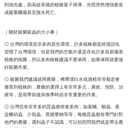
到強光處，因為徒長後的植株葉子很薄，光照突然增強會造
成嚴重曬傷甚至脫水死亡。
｜關於殺菌殺蟲的大小事｜
◎ 台灣的環境並非多肉原生環境，許多植株都是經過訓化
習慣了台灣環境，但是我們的空氣中還是存在許多容易傷害
植株的病菌，所以多肉植株建議不要淋雨，如果淋雨就要做
好殺菌作業。
◎ 殺菌我們建議就用農藥，稀釋漂白水或酒精等等都是會
傷害到植株的，農藥的選擇上有非常多元，廣效、預防、治
療等，是雨季前後與換季時節非常重要的作業。
◎ 台灣也有非常多的昆蟲會啃食多肉，如葉螨、蚜蟲、夜
盜蛾幼蟲、介殼蟲、黑翅蕈蚋等等，每種昆蟲都有專門針對
他們的農藥，遇到蟲子不認識，可以拍照問我們或是帶去農