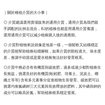
｜關於種植介質的大小事｜
◎ 介質建議選用賣場販售的通用介質，通用介質為我們親
手調配的比例去混合，BJ的植株也都是用通用介質養護，
選用通用介質可以減少植株購入後的適應期。
◎ 介質對植物來說就像是地基一樣，一個鬆軟又結構穩定
的介質能幫助植株站穩腳根，如果介質的顆粒過大、保水度
差，會讓中幼苗或是愛水植株無法好好發育根系。
◎介質中務必含有有機質與緩效肥，過多或過少都對植株生
長無益，挑選良好的有機質(蚯蚓肥、培養土、泥炭土、椰
纖土等等) 含有多元素養分促進植物生長發育。緩效肥可以
挑選均衡氮磷鉀三大元素與長效釋放的肥料，其中磷與鉀的
成分可以略高於氮，幫助植株根系穩定發展。